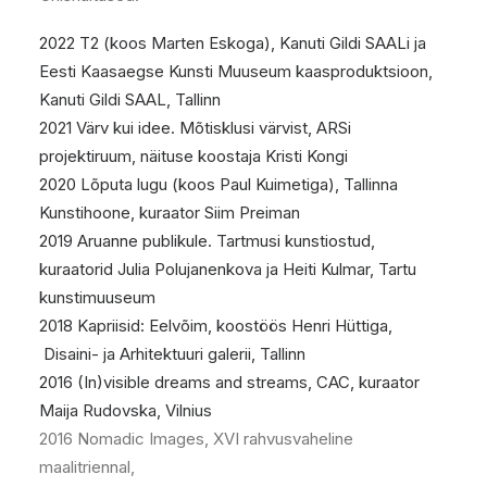
2022 T2 (koos Marten Eskoga), Kanuti Gildi SAALi ja
Eesti Kaasaegse Kunsti Muuseum kaasproduktsioon,
Kanuti Gildi SAAL, Tallinn
2021 Värv kui idee. Mõtisklusi värvist, ARSi
projektiruum, näituse koostaja Kristi Kongi
2020 Lõputa lugu (koos Paul Kuimetiga), Tallinna
Kunstihoone, kuraator Siim Preiman
2019 Aruanne publikule. Tartmusi kunstiostud,
kuraatorid Julia Polujanenkova ja Heiti Kulmar, Tartu
kunstimuuseum
2018 Kapriisid: Eelvõim, koostöös Henri Hüttiga,
Disaini- ja Arhitektuuri galerii, Tallinn
2016 (In)visible dreams and streams, CAC, kuraator
Maija Rudovska, Vilnius
2016 Nomadic Images, XVI rahvusvaheline
maalitriennal,