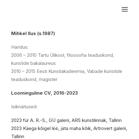
Mihkel Ilus (s.1987)
Haridus:
2006 – 2010 Tartu Ülikool, filosoofia teaduskond,
kunstide bakalaureus
2010 – 2015 Eesti Kunstiakadeemia, Vabade kunstide
teaduskond, magister
Loominguline CV, 2016-2023
Isiknäitused:
2023 für A. R.-S., GÜ galerii, ARS kunstilinnak, Tallinn
2023 Käega kõigel löö, jäta maha kõik, Artrovert galerii,
Tallinn