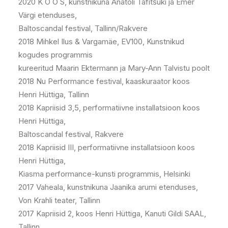
2020 K O O S, kunstnikuna Anatoli Tafitšuki ja Emer
Värgi etenduses,
Baltoscandal festival, Tallinn/Rakvere
2018 Mihkel Ilus & Vargamäe, EV100, Kunstnikud
kogudes programmis
kureeritud Maarin Ektermann ja Mary-Ann Talvistu poolt
2018 Nu Performance festival, kaaskuraator koos
Henri Hüttiga, Tallinn
2018 Kapriisid 3,5, performatiivne installatsioon koos
Henri Hüttiga,
Baltoscandal festival, Rakvere
2018 Kapriisid III, performatiivne installatsioon koos
Henri Hüttiga,
Kiasma performance-kunsti programmis, Helsinki
2017 Vaheala, kunstnikuna Jaanika arumi etenduses,
Von Krahli teater, Tallinn
2017 Kapriisid 2, koos Henri Hüttiga, Kanuti Gildi SAAL,
Tallinn