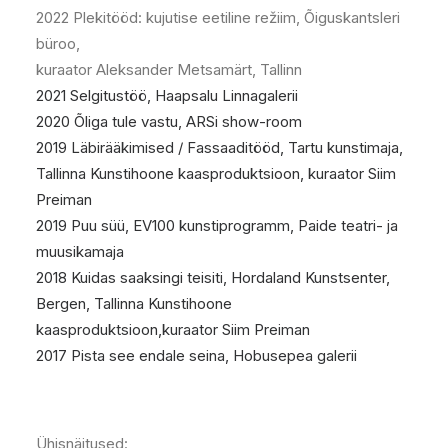
2022 Plekitööd: kujutise eetiline režiim, Õiguskantsleri
büroo,
kuraator Aleksander Metsamärt, Tallinn
2021 Selgitustöö, Haapsalu Linnagalerii
2020 Õliga tule vastu, ARSi show-room
2019 Läbirääkimised / Fassaaditööd, Tartu kunstimaja,
Tallinna Kunstihoone kaasproduktsioon, kuraator Siim
Preiman
2019 Puu süü, EV100 kunstiprogramm, Paide teatri- ja
muusikamaja
2018 Kuidas saaksingi teisiti, Hordaland Kunstsenter,
Bergen, Tallinna Kunstihoone
kaasproduktsioon,kuraator Siim Preiman
2017 Pista see endale seina, Hobusepea galerii
Ühisnäitused: