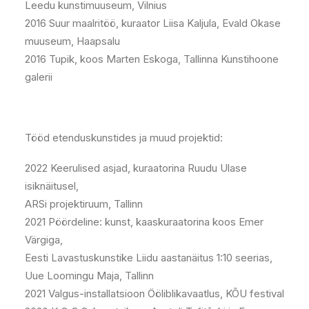
Leedu kunstimuuseum, Vilnius
2016 Suur maalritöö, kuraator Liisa Kaljula, Evald Okase
muuseum, Haapsalu
2016 Tupik, koos Marten Eskoga, Tallinna Kunstihoone
galerii
Tööd etenduskunstides ja muud projektid:
2022 Keerulised asjad, kuraatorina Ruudu Ulase
isiknäitusel,
ARSi projektiruum, Tallinn
2021 Pöördeline: kunst, kaaskuraatorina koos Emer
Värgiga,
Eesti Lavastuskunstike Liidu aastanäitus 1:10 seerias,
Uue Loomingu Maja, Tallinn
2021 Valgus-installatsioon Ööliblikavaatlus, KÕU festival